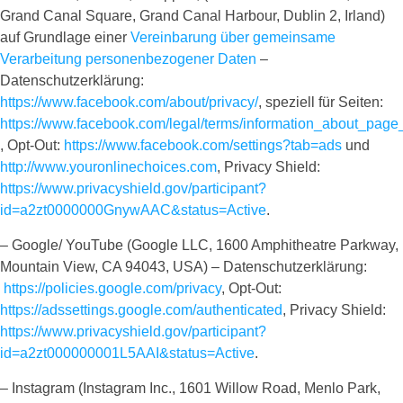
Grand Canal Square, Grand Canal Harbour, Dublin 2, Irland)
auf Grundlage einer
Vereinbarung über gemeinsame
Verarbeitung personenbezogener Daten
–
Datenschutzerklärung:
https://www.facebook.com/about/privacy/
, speziell für Seiten:
https://www.facebook.com/legal/terms/information_about_page
, Opt-Out:
https://www.facebook.com/settings?tab=ads
und
http://www.youronlinechoices.com
, Privacy Shield:
https://www.privacyshield.gov/participant?
id=a2zt0000000GnywAAC&status=Active
.
– Google/ YouTube (Google LLC, 1600 Amphitheatre Parkway,
Mountain View, CA 94043, USA) – Datenschutzerklärung:
https://policies.google.com/privacy
, Opt-Out:
https://adssettings.google.com/authenticated
, Privacy Shield:
https://www.privacyshield.gov/participant?
id=a2zt000000001L5AAI&status=Active
.
– Instagram (Instagram Inc., 1601 Willow Road, Menlo Park,